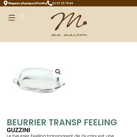
Magasin physique à Pontivy
02 97 25 79 84
BEURRIER TRANSP FEELING
GUZZINI
Le beurrier Feeling transparent de Guzzini est une