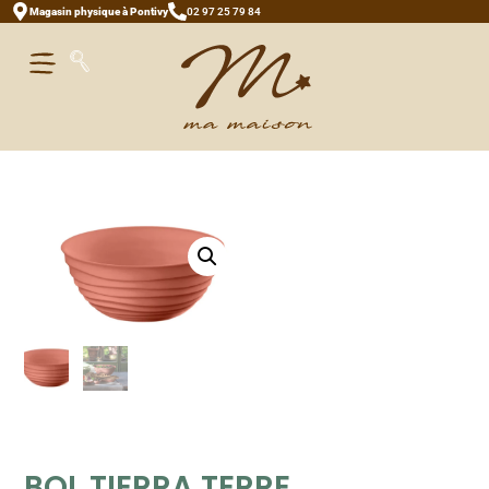
Magasin physique à Pontivy
02 97 25 79 84
BOL TIERRA TERRE