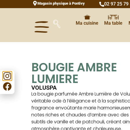
Magasin physique à Pontivy
02 97 25 79
Ma cuisine
Ma table
BOUGIE AMBRE
LUMIERE
VOLUSPA
La bougie parfumée Ambre Lumière de Volu
véritable ode à l’élégance et à la sophistica
fragrance envoûtante marie harmonieuse
notes riches et chaudes d’ambre avec des
subtils de vanille et de patchouli, créant ain
atmosphère captivante et chaleureuse.