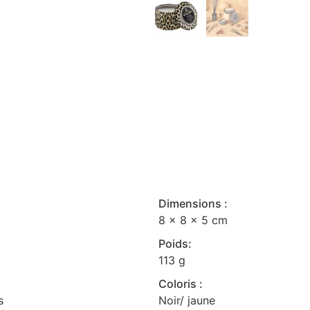
Dimensions :
8 x 8 x 5 cm
Poids:
113 g
Coloris :
s
Noir/ jaune