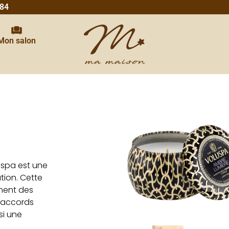
 84
Mon salon
spa est une
tion. Cette
ment des
 accords
si une