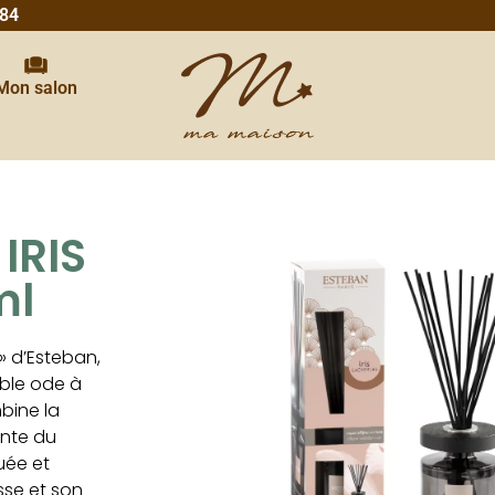
 84
Mon salon
IRIS
ml
» d’Esteban,
able ode à
bine la
ante du
uée et
sse et son