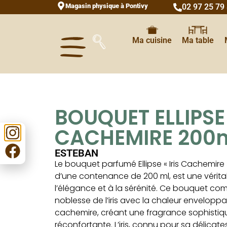
Magasin physique à Pontivy
02 97 25 79
Ma cuisine
Ma table
BOUQUET ELLIPSE 
CACHEMIRE 200
ESTEBAN
Le bouquet parfumé Ellipse « Iris Cachemire 
d’une contenance de 200 ml, est une vérit
l’élégance et à la sérénité. Ce bouquet com
noblesse de l’iris avec la chaleur envelopp
cachemire, créant une fragrance sophistiq
réconfortante. L’iris, connu pour sa délicate