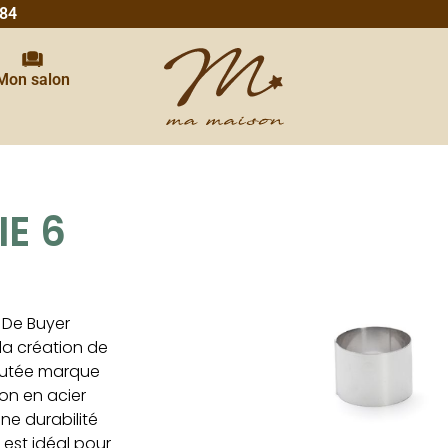
 84
Mon salon
IE 6
 De Buyer
la création de
éputée marque
on en acier
ne durabilité
 est idéal pour