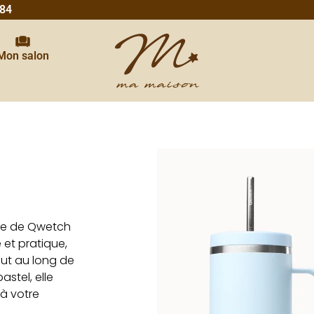
 84
Mon salon
nse de Qwetch
 et pratique,
out au long de
stel, elle
 à votre