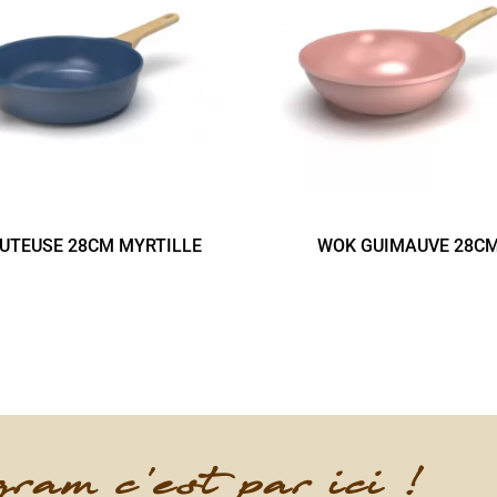
UTEUSE 28CM MYRTILLE
WOK GUIMAUVE 28C
ram c'est par ici !