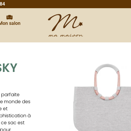
 84
Mon salon
SKY
 parfaite
s le monde des
e et
histication à
 ce sac est
 pour