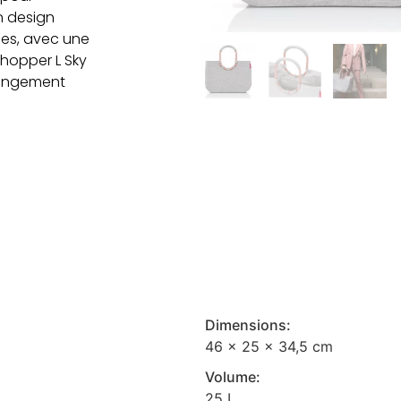
n design
les, avec une
hopper L Sky
 rangement
Dimensions:
46 x 25 x 34,5 cm
Volume:
25 L