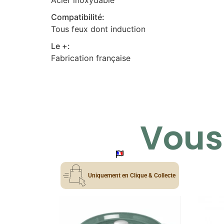
Acier inoxydable
Compatibilité:
Tous feux dont induction
Le +:
Fabrication française
Vous 
Uniquement en Clique & Collecte