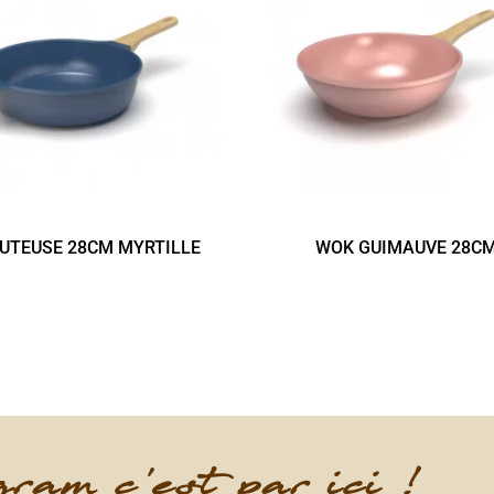
UTEUSE 28CM MYRTILLE
WOK GUIMAUVE 28C
ram c'est par ici !