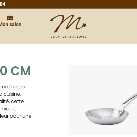
 84
Mon salon
20 CM
rne l’union
a cuisine.
ité, cette
rmique,
leur pour une