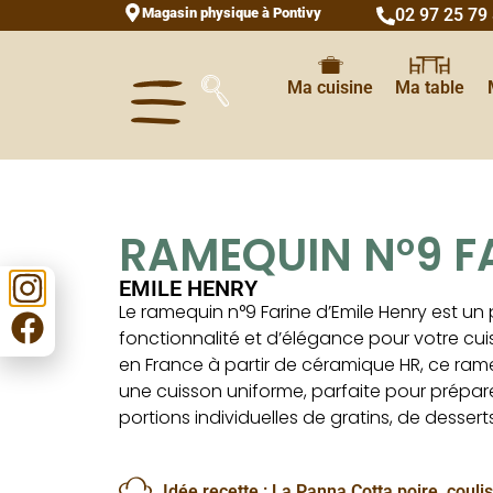
Magasin physique à Pontivy
02 97 25 79
Ma cuisine
Ma table
RAMEQUIN N°9 F
EMILE HENRY
Le ramequin n°9 Farine d’Emile Henry est un 
fonctionnalité et d’élégance pour votre cui
en France à partir de céramique HR, ce ram
une cuisson uniforme, parfaite pour préparer
portions individuelles de gratins, de desser
Idée recette :
La Panna Cotta poire, couli