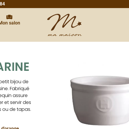
 84
Mon salon
ARINE
petit bijou de
sine. Fabriqué
equin assure
 et servir des
ts ou de tapas.
s d'orange