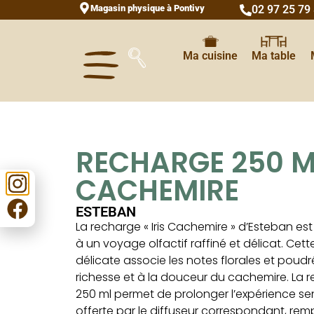
Magasin physique à Pontivy
02 97 25 79
Ma cuisine
Ma table
RECHARGE 250 ML
CACHEMIRE
ESTEBAN
La recharge « Iris Cachemire » d’Esteban est
à un voyage olfactif raffiné et délicat. Cet
délicate associe les notes florales et poudrée
richesse et à la douceur du cachemire. La 
250 ml permet de prolonger l’expérience sen
offerte par le diffuseur correspondant, remp