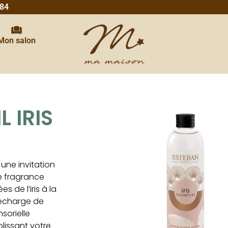
 84
Mon salon
 IRIS
 une invitation
te fragrance
s de l’iris à la
recharge de
sorielle
lissant votre