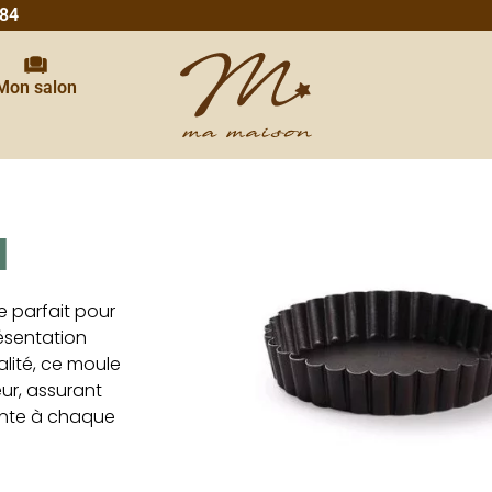
 84
Mon salon
M
e parfait pour
résentation
lité, ce moule
ur, assurant
ante à chaque