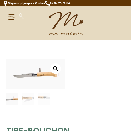
Magasin physique à Pontivy
02 97 25 79 84
TIRE-BOUCHON