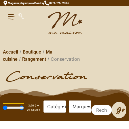
Magasin physique à Pontivy
02 97 25 79 84
/
/
Accueil
Boutique
Ma
/
/ Conservation
cuisine
Rangement
Conservation
Catégories
Marques
3,90
€
—
Go
2143,90
€